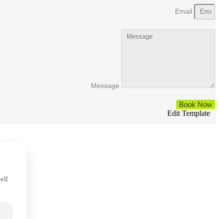
Email
Message
Book Now
Edit Template
ell