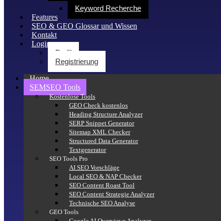
Keyword Recherche
Features
SEO & GEO Glossar und Wissen
Kontakt
Login
Profil
Registrierung
Home
SEMSEO Tools
Kostenlose Tools
GEO Check kostenlos
Heading Structure Analyzer
SERP Snippet Generator
Sitemap XML Checker
Structured Data Generator
Textgenerator
SEO Tools Pro
AI SEO Vorschläge
Local SEO & NAP Checker
SEO Content Roast Tool
SEO Content Strategie Analyzer
Technische SEO Analyse
GEO Tools
Google AI Overviews Analyzer