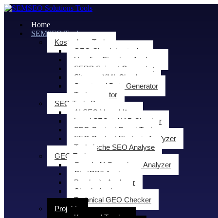
Home
SEMSEO Tools
Kostenlose Tools
GEO Check kostenlos
Heading Structure Analyzer
SERP Snippet Generator
Sitemap XML Checker
Structured Data Generator
Textgenerator
SEO Tools Pro
AI SEO Vorschläge
Local SEO & NAP Checker
SEO Content Roast Tool
SEO Content Strategie Analyzer
Technische SEO Analyse
GEO Tools
Google AI Overviews Analyzer
ChatGPT Analyzer
Perplexity Analyzer
Claude Analyzer
Technical GEO Checker
Projekte
Keyword Tracker