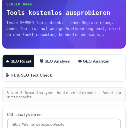
SEMSEO Demo
Tools kostenlos ausprobieren
Teste SEMSEO Tools direkt – ohne Registrierung.
Jedes Tool ist auf wenige Analysen begrenzt, damit
du den Funktionsumfang kennenlernen kannst.
🔥 SEO Roast
🕷️ SEO Analyse
👁️ GEO Analyzer
📝 H1 & SEO Text Check
3
von
3
Demo-Analysen heute verbleibend · Reset um
Mitternacht
URL analysieren