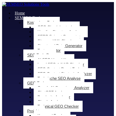
Home
SEMSEO Tools
Kostenlose Tools
GEO Check kostenlos
Heading Structure Analyzer
SERP Snippet Generator
Sitemap XML Checker
Structured Data Generator
Textgenerator
SEO Tools Pro
AI SEO Vorschläge
Local SEO & NAP Checker
SEO Content Roast Tool
SEO Content Strategie Analyzer
Technische SEO Analyse
GEO Tools
Google AI Overviews Analyzer
ChatGPT Analyzer
Perplexity Analyzer
Claude Analyzer
Technical GEO Checker
Projekte
Keyword Tracker