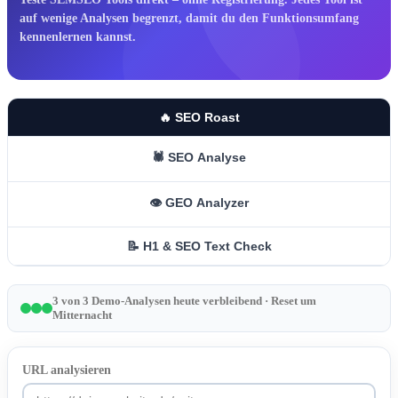
auf wenige Analysen begrenzt, damit du den Funktionsumfang
kennenlernen kannst.
🔥 SEO Roast
🕷️ SEO Analyse
👁️ GEO Analyzer
📝 H1 & SEO Text Check
3
von
3
Demo-Analysen heute verbleibend · Reset um
Mitternacht
URL analysieren