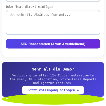
Oder Text direkt einfügen
SEO Roast starten (3 von 3 verbleibend)
Mehr als die Demo?
Vollzugang zu allen 12+ Tools, unlimitierte
Analysen, API-Integration, White-Label Reports
und Agentur-Features.
Jetzt Vollzugang anfragen →